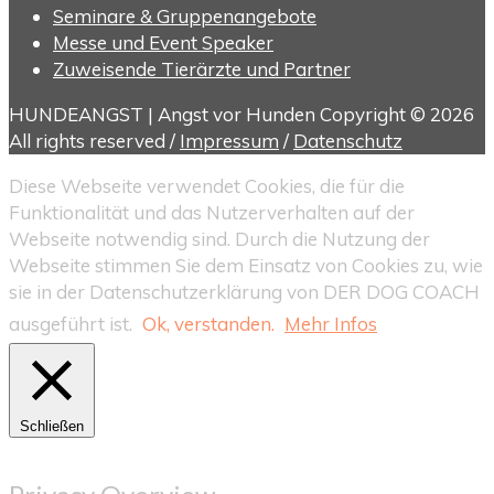
Seminare & Gruppenangebote
Messe und Event Speaker
Zuweisende Tierärzte und Partner
HUNDEANGST | Angst vor Hunden Copyright © 2026
All rights reserved /
Impressum
/
Datenschutz
Diese Webseite verwendet Cookies, die für die
Funktionalität und das Nutzerverhalten auf der
Webseite notwendig sind. Durch die Nutzung der
Webseite stimmen Sie dem Einsatz von Cookies zu, wie
sie in der Datenschutzerklärung von DER DOG COACH
ausgeführt ist.
Ok, verstanden.
Mehr Infos
Schließen