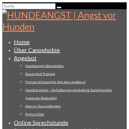
Suche
nach:
Home
Über Canophobie
Angebot
Hundeangst überwinden
Bauernhof Training
Firmen Schulung für den Aussendienst
Hundetraining – Verhaltenspsychologie & Sozialstunden
(separate Webseite)
Messe / Ausstellungen
Preise 2026
Online Sprechstunde