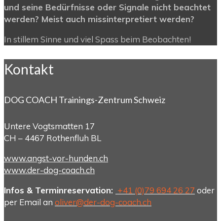
und seine Bedürfnisse oder Signale nicht beachtet
werden? Meist auch missinterpretiert werden?
In stillem Sinne und viel Spass beim Beobachten!
Kontakt
DOG COACH Trainings-Zentrum Schweiz
Untere Vogtsmatten 17
CH – 4467 Rothenfluh BL
www.angst-vor-hunden.ch
www.der-dog-coach.ch
Infos & Terminreservation:
+41 (0)79 694 26 27
oder
per Email an
oliver@der-dog-coach.ch