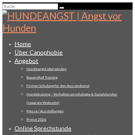
Suche
nach:
Home
Über Canophobie
Angebot
Hundeangst überwinden
Bauernhof Training
Firmen Schulung für den Aussendienst
Hundetraining – Verhaltenspsychologie & Sozialstunden
(separate Webseite)
Messe / Ausstellungen
Preise 2026
Online Sprechstunde