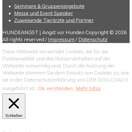
Seminare & Gruppenangebote
Messe und Event Speaker
Zuweisende Tierärzte und Partner
HUNDEANGST | Angst vor Hunden Copyright © 2026
All rights reserved /
Impressum
/
Datenschutz
Diese Webseite verwendet Cookies, die für die
Funktionalität und das Nutzerverhalten auf der
Webseite notwendig sind. Durch die Nutzung der
Webseite stimmen Sie dem Einsatz von Cookies zu, wie
sie in der Datenschutzerklärung von DER DOG COACH
ausgeführt ist.
Ok, verstanden.
Mehr Infos
Schließen