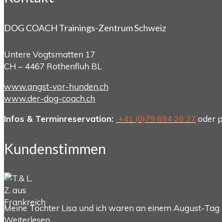
DOG COACH Trainings-Zentrum Schweiz
Untere Vogtsmatten 17
CH – 4467 Rothenfluh BL
www.angst-vor-hunden.ch
www.der-dog-coach.ch
Infos & Terminreservation:
+41 (0)79 694 26 27
oder p
Kundenstimmen
Meine Tochter Lisa und ich waren an einem August-Ta
Weiterlesen