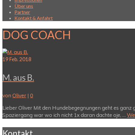
Über uns
Partner
Kontakt & Anfahrt
DOG COACH
19
Feb. 2018
M. aus B.
von
Oliver
|
0
Lieber Oliver Mit den Hundebegegnungen geht es ganz gu
Spaziergang war wo ich nicht 1x daran dachte oje, …
Wei
Kontakt