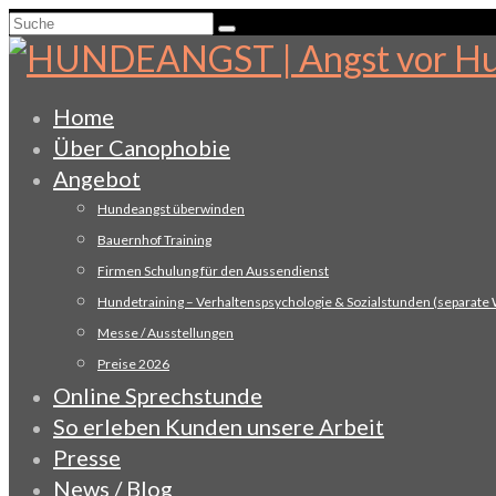
Suche
nach:
Home
Über Canophobie
Angebot
Hundeangst überwinden
Bauernhof Training
Firmen Schulung für den Aussendienst
Hundetraining – Verhaltenspsychologie & Sozialstunden (separate
Messe / Ausstellungen
Preise 2026
Online Sprechstunde
So erleben Kunden unsere Arbeit
Presse
News / Blog