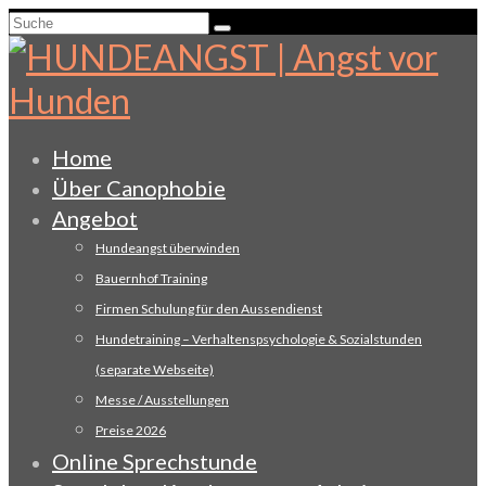
Suche
nach:
Home
Über Canophobie
Angebot
Hundeangst überwinden
Bauernhof Training
Firmen Schulung für den Aussendienst
Hundetraining – Verhaltenspsychologie & Sozialstunden
(separate Webseite)
Messe / Ausstellungen
Preise 2026
Online Sprechstunde