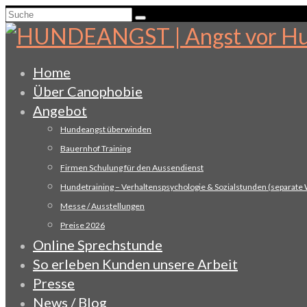
Suche
nach:
Home
Über Canophobie
Angebot
Hundeangst überwinden
Bauernhof Training
Firmen Schulung für den Aussendienst
Hundetraining – Verhaltenspsychologie & Sozialstunden (separate
Messe / Ausstellungen
Preise 2026
Online Sprechstunde
So erleben Kunden unsere Arbeit
Presse
News / Blog