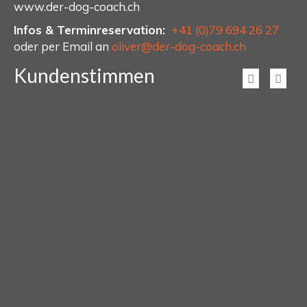
www.der-dog-coach.ch
Infos & Terminreservation:
+41 (0)79 694 26 27
oder per Email an
oliver@der-dog-coach.ch
Kundenstimmen
Es war am vergangenen Freitag wieder in ganz
tolles und positives Erlebnis für mich mit den drei
Hunden um mich herum. Sogar das Kraftbündel…
Weiterlesen
M.B. aus A.
Liebe Ana Unser 4 jähriger Sohn hatte schon
seit ca 2.5 Jahren starke Angst vor Hunden.
Auslöser war, dass ihn ein grosser Hund in
Spiellaune…
Weiterlesen