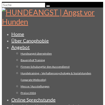
Suche
nach:
Home
Über Canophobie
Angebot
Hundeangst überwinden
Bauernhof Training
Firmen Schulung für den Aussendienst
Hundetraining – Verhaltenspsychologie & Sozialstunden
(separate Webseite)
Messe / Ausstellungen
Preise 2026
Online Sprechstunde