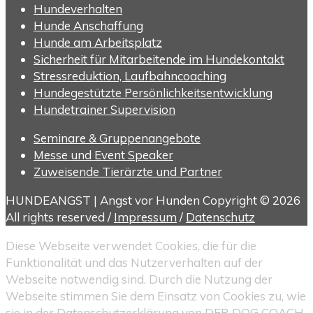
Hundeverhalten
Hunde Anschaffung
Hunde am Arbeitsplatz
Sicherheit für Mitarbeitende im Hundekontakt
Stressreduktion, Laufbahncoaching
Hundegestützte Persönlichkeitsentwicklung
Hundetrainer Supervision
Seminare & Gruppenangebote
Messe und Event Speaker
Zuweisende Tierärzte und Partner
HUNDEANGST | Angst vor Hunden Copyright © 2026
All rights reserved /
Impressum
/
Datenschutz
Diese Webseite verwendet Cookies, die für die
Funktionalität und das Nutzerverhalten auf der
Webseite notwendig sind. Durch die Nutzung der
Webseite stimmen Sie dem Einsatz von Cookies zu, wie
sie in der Datenschutzerklärung von DER DOG COACH