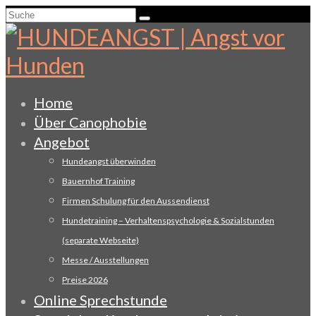
Suche
nach:
Home
Über Canophobie
Angebot
Hundeangst überwinden
Bauernhof Training
Firmen Schulung für den Aussendienst
Hundetraining – Verhaltenspsychologie & Sozialstunden
(separate Webseite)
Messe / Ausstellungen
Preise 2026
Online Sprechstunde