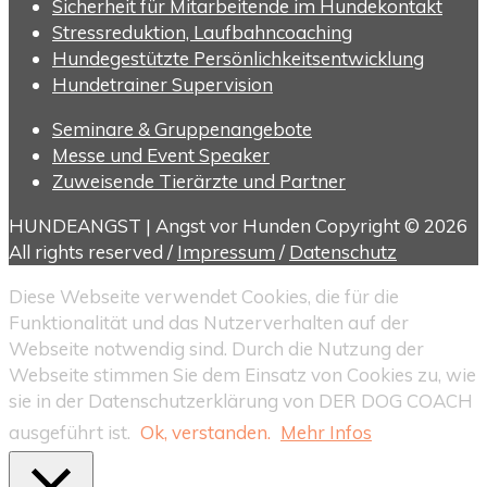
Sicherheit für Mitarbeitende im Hundekontakt
Stressreduktion, Laufbahncoaching
Hundegestützte Persönlichkeitsentwicklung
Hundetrainer Supervision
Seminare & Gruppenangebote
Messe und Event Speaker
Zuweisende Tierärzte und Partner
HUNDEANGST | Angst vor Hunden Copyright © 2026
All rights reserved /
Impressum
/
Datenschutz
Diese Webseite verwendet Cookies, die für die
Funktionalität und das Nutzerverhalten auf der
Webseite notwendig sind. Durch die Nutzung der
Webseite stimmen Sie dem Einsatz von Cookies zu, wie
sie in der Datenschutzerklärung von DER DOG COACH
ausgeführt ist.
Ok, verstanden.
Mehr Infos