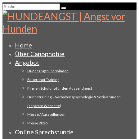
Suche
nach:
Home
Über Canophobie
Angebot
Hundeangst überwinden
Bauernhof Training
Firmen Schulung für den Aussendienst
Hundetraining – Verhaltenspsychologie & Sozialstunden
(separate Webseite)
Messe / Ausstellungen
Preise 2026
Online Sprechstunde