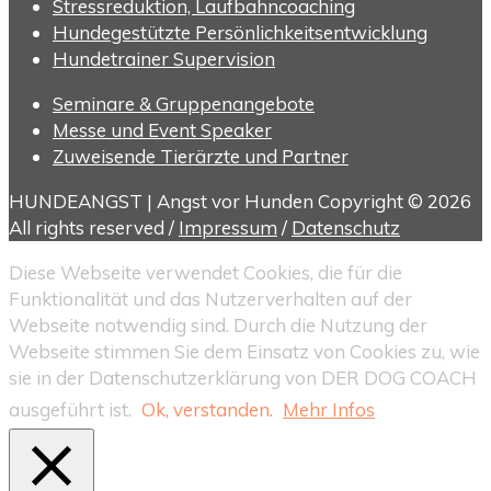
Stressreduktion, Laufbahncoaching
Hundegestützte Persönlichkeitsentwicklung
Hundetrainer Supervision
Seminare & Gruppenangebote
Messe und Event Speaker
Zuweisende Tierärzte und Partner
HUNDEANGST | Angst vor Hunden Copyright © 2026
All rights reserved /
Impressum
/
Datenschutz
Diese Webseite verwendet Cookies, die für die
Funktionalität und das Nutzerverhalten auf der
Webseite notwendig sind. Durch die Nutzung der
Webseite stimmen Sie dem Einsatz von Cookies zu, wie
sie in der Datenschutzerklärung von DER DOG COACH
ausgeführt ist.
Ok, verstanden.
Mehr Infos