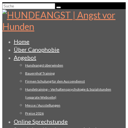
Suche
nach:
Home
Über Canophobie
Angebot
Hundeangst überwinden
Bauernhof Training
Firmen Schulung für den Aussendienst
Hundetraining – Verhaltenspsychologie & Sozialstunden
(separate Webseite)
Messe / Ausstellungen
Preise 2026
Online Sprechstunde