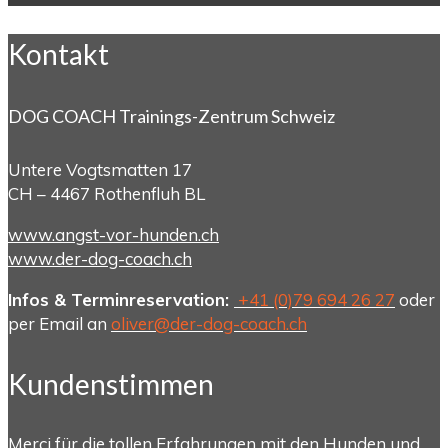
Kontakt
DOG COACH Trainings-Zentrum Schweiz
Untere Vogtsmatten 17
CH – 4467 Rothenfluh BL
www.angst-vor-hunden.ch
www.der-dog-coach.ch
Infos & Terminreservation:
+41 (0)79 694 26 27
oder
per Email an
oliver@der-dog-coach.ch
Kundenstimmen
Merci für die tollen Erfahrungen mit den Hunden und