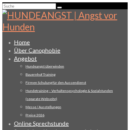
Suche
nach:
Home
Über Canophobie
Angebot
Hundeangst überwinden
Bauernhof Training
Firmen Schulung für den Aussendienst
Hundetraining – Verhaltenspsychologie & Sozialstunden
(separate Webseite)
Messe / Ausstellungen
Preise 2026
Online Sprechstunde