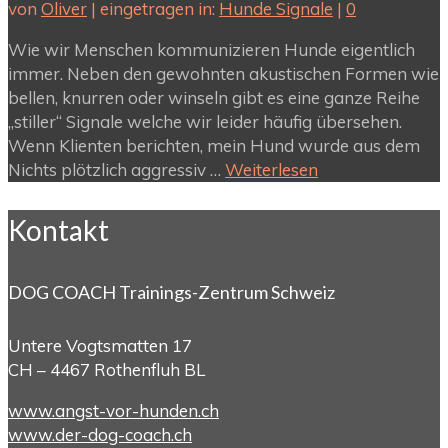
von
Oliver
|
eingetragen in:
Hunde Signale
|
0
Wie wir Menschen kommunizieren Hunde eigentlich
immer. Neben den gewohnten akustischen Formen wie
bellen, knurren oder winseln gibt es eine ganze Reihe
„stiller“ Signale welche wir leider häufig übersehen.
Wenn Klienten berichten, mein Hund wurde aus dem
Nichts plötzlich aggressiv …
Weiterlesen
Kontakt
DOG COACH Trainings-Zentrum Schweiz
Untere Vogtsmatten 17
CH – 4467 Rothenfluh BL
www.angst-vor-hunden.ch
www.der-dog-coach.ch