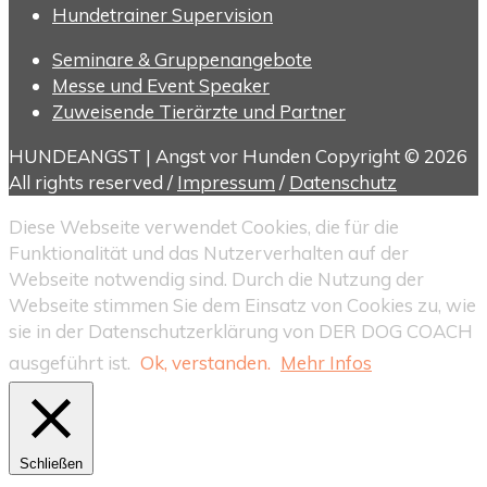
Hundetrainer Supervision
Seminare & Gruppenangebote
Messe und Event Speaker
Zuweisende Tierärzte und Partner
HUNDEANGST | Angst vor Hunden Copyright © 2026
All rights reserved /
Impressum
/
Datenschutz
Diese Webseite verwendet Cookies, die für die
Funktionalität und das Nutzerverhalten auf der
Webseite notwendig sind. Durch die Nutzung der
Webseite stimmen Sie dem Einsatz von Cookies zu, wie
sie in der Datenschutzerklärung von DER DOG COACH
ausgeführt ist.
Ok, verstanden.
Mehr Infos
Schließen