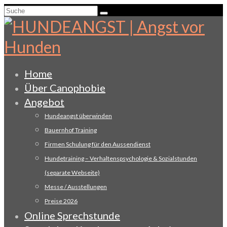
Suche
nach:
Home
Über Canophobie
Angebot
Hundeangst überwinden
Bauernhof Training
Firmen Schulung für den Aussendienst
Hundetraining – Verhaltenspsychologie & Sozialstunden
(separate Webseite)
Messe / Ausstellungen
Preise 2026
Online Sprechstunde