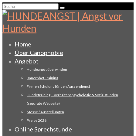
Suche
nach:
Home
Über Canophobie
Angebot
Hundeangst überwinden
Bauernhof Training
Firmen Schulung für den Aussendienst
Hundetraining – Verhaltenspsychologie & Sozialstunden
(separate Webseite)
Messe / Ausstellungen
Preise 2026
Online Sprechstunde